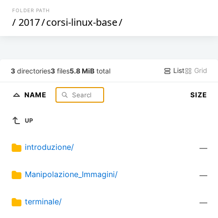
FOLDER PATH
/
2017
/
corsi-linux-base
/
List
Grid
3
directories
3
files
5.8 MiB
total
NAME
SIZE
UP
introduzione/
—
Manipolazione_Immagini/
—
terminale/
—